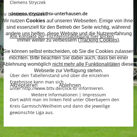
Clemens Stryczek
clemens.stryczek@sv-unterhausen.de
Wir benutzen Cookies
Wir nutzen
Cookies
auf unseren Webseiten. Einige von ihnen
sind essenziell für den Betrieb der Seite wichtig, während
andere uns helfen, diese Website und die Nutzererfahrung
Alle Kontakte der Tischtennisabteilung hier klicken
immer weiter zu verbessern (
Tracking Cookies
).
Sie können selbst entscheiden, ob Sie die Cookies zulassen
möchten. Bitte beachten Sie dabei auch, dass bei einer
Ablehnung womöglich
nicht mehr alle Funktionalitäten
dieser
Webseite zur Verfügung stehen.
Über den Tabellenstand und über die einzelnen
Ergebnisse kann man sich
Akzeptieren
Ablehnen
unter
http://www.bttv.de/click-tt/
informieren.
Weitere Informationen
|
Impressum
Dort wählt man im linken Feld unter Oberbayern den
Kreis Garmisch/Weilheim und dann die jeweilige
gewünschte Liga aus.