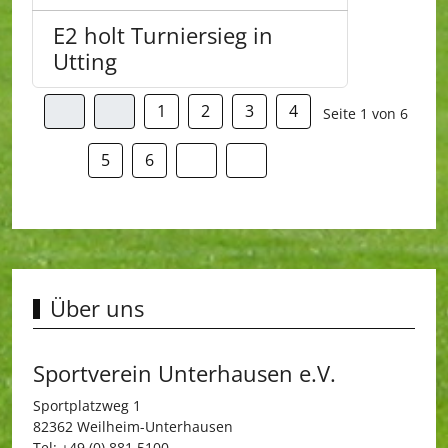
E2 holt Turniersieg in
Utting
1
2
3
4
Seite 1 von 6
5
6
Über uns
Sportverein Unterhausen e.V.
Sportplatzweg 1
82362 Weilheim-Unterhausen
Tel: +49 (0) 881 5100