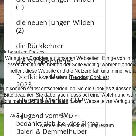
(1)
die neuen jungen Wilden
(2)
die Rückkehrer
Wir benutzen Cookies
Wir nutzen
Cookies
auf unseren Webseiten. Einige von ihne
die Strippenzieher
essenziell für den Betrieb der Seite wichtig, während ander
helfen, diese Website und die Nutzererfahrung immer weite
Dorfkicker Unterhausen
verbessern (
Tracking Cookies
).
2023
Sie können selbst entscheiden, ob Sie die Cookies zulassen 
Bitte beachten Sie dabei auch, dass bei einer Ablehnung wo
E-Jugend Merkur CUP
nicht mehr alle Funktionalitäten
dieser Webseite zur Verfügung
E-Jugend vom SVU
Akzeptieren
Ablehnen
bedankt sich bei der Firma
Weitere Informationen
|
Impressum
Baierl & Demmelhuber