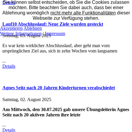
Sie können selbst entscheiden, ob Sie die Cookies zulassen
Details
möchten. Bitte beachten Sie dabei auch, dass bei einer
Ablehnung womöglich
nicht mehr alle Funktionalitäten
dieser
Webseite zur Verfügung stehen.
Lauf10 Abschlusslauf: Neue Ziele wurden gesteckt
Akzeptieren
Ablehnen
Weitere Informationen
|
Impressum
Sonntag, 03. August 2025
Es war kein wirklicher Abschlusslauf, aber geht man vom
ursprünglichen Ziel aus, sich in zehn Wochen vom langsamen
...
Details
Agnes Seitz nach 20 Jahren Kinderturnen verabschiedet
Samstag, 02. August 2025
Am Mittwoch, den 30.07.2025 gab unsere Übungsleiterin Agnes
Seitz nach 20 aktiven Jahren ihre letzte
...
Details