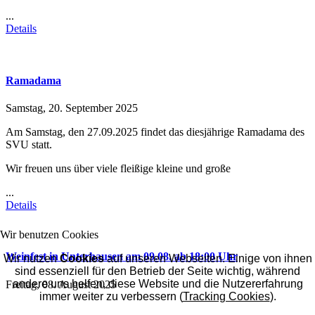
...
Details
Ramadama
Samstag, 20. September 2025
Am Samstag, den 27.09.2025 findet das diesjährige Ramadama des
SVU statt.
Wir freuen uns über viele fleißige kleine und große
...
Details
Wir benutzen Cookies
Weinfest in Unterhausen am 09.08. ab 18:00 Uhr
Wir nutzen
Cookies
auf unseren Webseiten. Einige von ihnen
sind essenziell für den Betrieb der Seite wichtig, während
andere uns helfen, diese Website und die Nutzererfahrung
Freitag, 08. August 2025
immer weiter zu verbessern (
Tracking Cookies
).