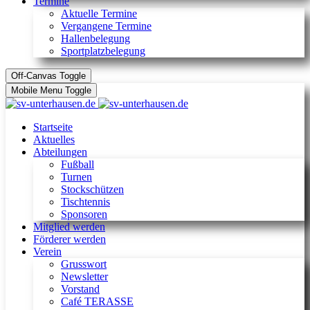
Termine
Aktuelle Termine
Vergangene Termine
Hallenbelegung
Sportplatzbelegung
Off-Canvas Toggle
Mobile Menu Toggle
Startseite
Aktuelles
Abteilungen
Fußball
Turnen
Stockschützen
Tischtennis
Sponsoren
Mitglied werden
Förderer werden
Verein
Grusswort
Newsletter
Vorstand
Café TERASSE