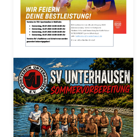
Hol dir das Deutsche Sportabzeichen beim SVU!
Sonntag, 21. Juni 2026
Im Juli geht´s wieder los - wir starten in die
Sportabzeichen-Saison.
Neben den vier Terminen im Sportstadion Weilheim
(siehe Flyer) gibt es
...
Details