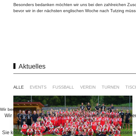
Besonders bedanken möchten wir uns bei den zahlreichen Zusch
bevor wir in der nächsten englischen Woche nach Tutzing müss
Aktuelles
ALLE
EVENTS
FUSSBALL
VEREIN
TURNEN
TISC
Wir benutzen Cookies
Wir nutzen
Cookies
auf unseren Webseiten. Einige von ihnen
Sie können selbst entscheiden, ob Sie die Cookies zulassen 