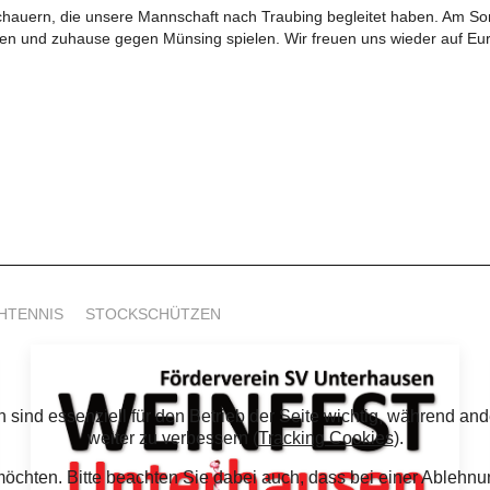
auern, die unsere Mannschaft nach Traubing begleitet haben. Am Sonn
en und zuhause gegen Münsing spielen. Wir freuen uns wieder auf Eur
HTENNIS
STOCKSCHÜTZEN
 sind essenziell für den Betrieb der Seite wichtig, während an
weiter zu verbessern (
Tracking Cookies
).
möchten. Bitte beachten Sie dabei auch, dass bei einer Ableh