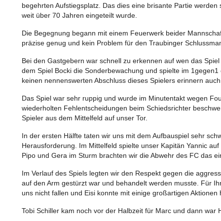
begehrten Aufstiegsplatz. Das dies eine brisante Partie werden 
weit über 70 Jahren eingeteilt wurde.
Die Begegnung begann mit einem Feuerwerk beider Mannschafte
präzise genug und kein Problem für den Traubinger Schlussma
Bei den Gastgebern war schnell zu erkennen auf wen das Spiel z
dem Spiel Bocki die Sonderbewachung und spielte im 1gegen1 g
keinen nennenswerten Abschluss dieses Spielers erinnern auch w
Das Spiel war sehr ruppig und wurde im Minutentakt wegen Fou
wiederholten Fehlentscheidungen beim Schiedsrichter beschwer
Spieler aus dem Mittelfeld auf unser Tor.
In der ersten Hälfte taten wir uns mit dem Aufbauspiel sehr sc
Herausforderung. Im Mittelfeld spielte unser Kapitän Yannic auf 
Pipo und Gera im Sturm brachten wir die Abwehr des FC das ein
Im Verlauf des Spiels legten wir den Respekt gegen die aggre
auf den Arm gestürzt war und behandelt werden musste. Für Ihn
uns nicht fallen und Eisi konnte mit einige großartigen Aktionen
Tobi Schiller kam noch vor der Halbzeit für Marc und dann war 