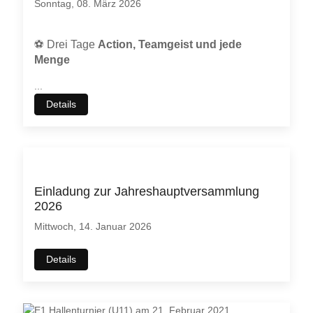
Sonntag, 08. März 2026
möchten. Bitte beachten Sie dabei auch, dass bei einer
Ablehnung womöglich
nicht mehr alle Funktionalitäten
dieser
Webseite zur Verfügung stehen.
⚽
Drei Tage
Action, Teamgeist und jede
Menge
Akzeptieren
Ablehnen
...
Weitere Informationen
|
Impressum
Details
Einladung zur Jahreshauptversammlung
2026
Mittwoch, 14. Januar 2026
Details