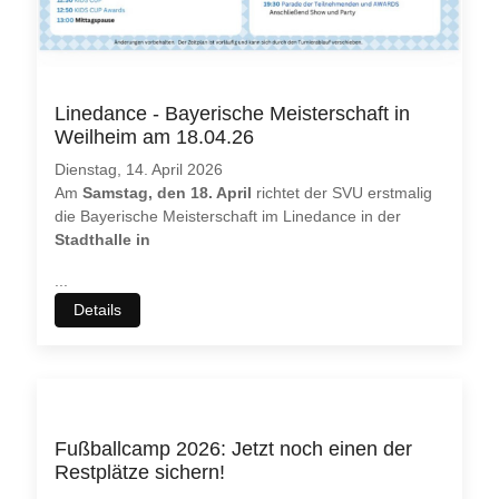
Linedance - Bayerische Meisterschaft in
Weilheim am 18.04.26
Dienstag, 14. April 2026
Am
Samstag, den 18. April
richtet der SVU erstmalig
die Bayerische Meisterschaft im Linedance in der
Stadthalle in
...
Details
Wir benutzen Cookies
Wir nutzen
Cookies
auf unseren Webseiten. Einige von ihnen
sind essenziell für den Betrieb der Seite wichtig, während
andere uns helfen, diese Website und die Nutzererfahrung
immer weiter zu verbessern (
Tracking Cookies
).
Fußballcamp 2026: Jetzt noch einen der
Restplätze sichern!
Sie können selbst entscheiden, ob Sie die Cookies zulassen