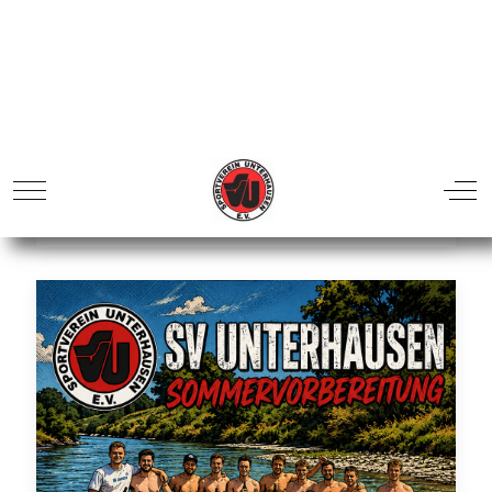
SVU!
Sonntag, 21. Juni 2026
Im Juli geht´s wieder los - wir starten in die
Sportabzeichen-Saison.
Neben den vier Terminen im Sportstadion Weilheim
(siehe Flyer) gibt es
...
Details