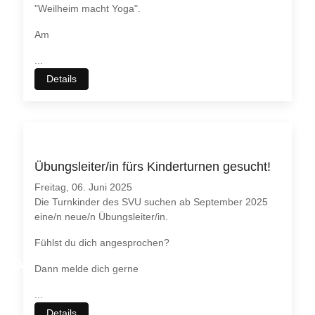
"Weilheim macht Yoga".
Am
...
Details
Übungsleiter/in fürs Kinderturnen gesucht!
Freitag, 06. Juni 2025
Die Turnkinder des SVU suchen ab September 2025
eine/n neue/n Übungsleiter/in.
Fühlst du dich angesprochen?
♿
Dann melde dich gerne
...
Details