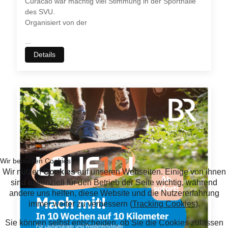
Curacao war mächtig viel Stimmung in der Sporthalle
des SVU.
Organisiert von der
...
Details
Wir benutzen Cookies
Wir nutzen
Cookies
auf unseren Webseiten. Einige von ihnen
sind essenziell für den Betrieb der Seite wichtig, während
andere uns helfen, diese Website und die Nutzererfahrung
immer weiter zu verbessern (
Tracking Cookies
).
Sie können selbst entscheiden, ob Sie die Cookies zulassen