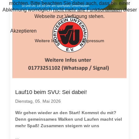
möchten. Bitte beachten Sie dabei auch, dass bei einer
Ablehnung womöglich
nicht mehr alle Funktionalitäten
dieser
Webseite zur Verfügung stehen.
Akzeptieren
Ablehnen
Weitere Informationen
|
Impressum
Lauf10 beim SVU: Sei dabei!
Dienstag, 05. Mai 2026
Wir gehen wieder an den Start! Kommst du mit?
Denn gemeinsames Walken und Laufen macht viel
mehr Spaß! Zusammen steigern wir uns
...