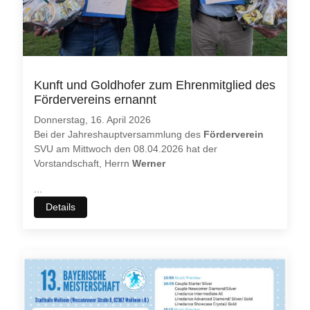
möchten. Bitte beachten Sie dabei auch, dass bei einer
Ablehnung womöglich
nicht mehr alle Funktionalitäten
dieser
Webseite zur Verfügung stehen.
Akzeptieren
Ablehnen
Kunft und Goldhofer zum Ehrenmitglied des
Weitere Informationen
|
Impressum
Fördervereins ernannt
Donnerstag, 16. April 2026
Bei der Jahreshauptversammlung des
Förderverein
SVU am Mittwoch den 08.04.2026 hat der
Vorstandschaft, Herrn
Werner
...
Details