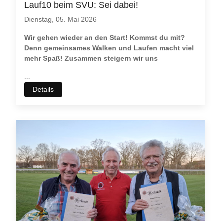
Lauf10 beim SVU: Sei dabei!
Dienstag, 05. Mai 2026
Wir gehen wieder an den Start! Kommst du mit?
Denn gemeinsames Walken und Laufen macht viel
mehr Spaß! Zusammen steigern wir uns
...
Details
Wir benutzen Cookies
Wir nutzen
Cookies
auf unseren Webseiten. Einige von ihnen
sind essenziell für den Betrieb der Seite wichtig, während
andere uns helfen, diese Website und die Nutzererfahrung
immer weiter zu verbessern (
Tracking Cookies
).
Sie können selbst entscheiden, ob Sie die Cookies zulassen