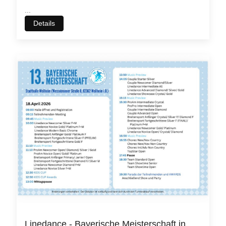
...
Details
Wir benutzen Cookies
Wir nutzen
Cookies
auf unseren Webseiten. Einige von ihnen
sind essenziell für den Betrieb der Seite wichtig, während
andere uns helfen, diese Website und die Nutzererfahrung
immer weiter zu verbessern (
Tracking Cookies
).
Sie können selbst entscheiden, ob Sie die Cookies zulassen
Linedance - Bayerische Meisterschaft in