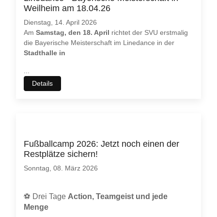
möchten. Bitte beachten Sie dabei auch, dass bei einer
Weilheim am 18.04.26
Ablehnung womöglich
nicht mehr alle Funktionalitäten
dieser
Dienstag, 14. April 2026
Webseite zur Verfügung stehen.
Am
Samstag, den 18. April
richtet der SVU erstmalig
die Bayerische Meisterschaft im Linedance in der
Akzeptieren
Ablehnen
Stadthalle in
Weitere Informationen
|
Impressum
...
Details
Fußballcamp 2026: Jetzt noch einen der
Restplätze sichern!
Sonntag, 08. März 2026
⚽
Drei Tage
Action, Teamgeist und jede
Menge