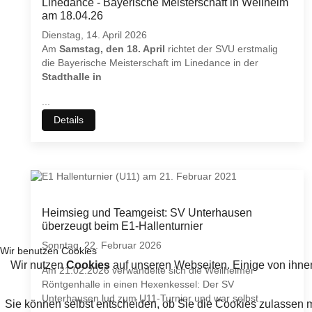
Linedance - Bayerische Meisterschaft in Weilheim
am 18.04.26
Dienstag, 14. April 2026
Am
Samstag, den 18. April
richtet der SVU erstmalig
die Bayerische Meisterschaft im Linedance in der
Stadthalle in
...
Details
Heimsieg und Teamgeist: SV Unterhausen
überzeugt beim E1-Hallenturnier
Sonntag, 22. Februar 2026
Wir benutzen Cookies
Wir nutzen
Cookies
auf unseren Webseiten. Einige von ihnen
Am 21.02.2026 verwandelte sich die Weilheimer
Röntgenhalle in einen Hexenkessel: Der SV
Unterhausen lud zum U11-Turnier und war selbst
Sie können selbst entscheiden, ob Sie die Cookies zulassen 