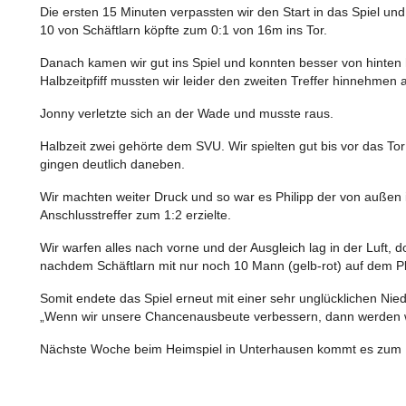
Die ersten 15 Minuten verpassten wir den Start in das Spiel u
10 von Schäftlarn köpfte zum 0:1 von 16m ins Tor.
Danach kamen wir gut ins Spiel und konnten besser von hinten 
Halbzeitpfiff mussten wir leider den zweiten Treffer hinnehmen
Jonny verletzte sich an der Wade und musste raus.
Halbzeit zwei gehörte dem SVU. Wir spielten gut bis vor das To
gingen deutlich daneben.
Wir machten weiter Druck und so war es Philipp der von außen 
Anschlusstreffer zum 1:2 erzielte.
Wir warfen alles nach vorne und der Ausgleich lag in der Luft, 
nachdem Schäftlarn mit nur noch 10 Mann (gelb-rot) auf dem Platz
Somit endete das Spiel erneut mit einer sehr unglücklichen Nie
„Wenn wir unsere Chancenausbeute verbessern, dann werden wi
Nächste Woche beim Heimspiel in Unterhausen kommt es zum Kel