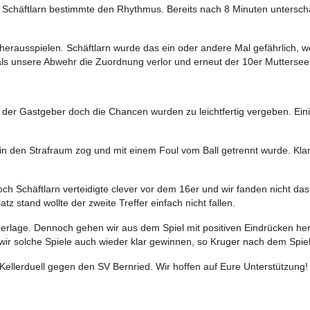
nd Schäftlarn bestimmte den Rhythmus. Bereits nach 8 Minuten unters
herausspielen. Schäftlarn wurde das ein oder andere Mal gefährlich, w
 als unsere Abwehr die Zuordnung verlor und erneut der 10er Muttersee
r der Gastgeber doch die Chancen wurden zu leichtfertig vergeben. Ei
in den Strafraum zog und mit einem Foul vom Ball getrennt wurde. Klar
doch Schäftlarn verteidigte clever vor dem 16er und wir fanden nicht d
 stand wollte der zweite Treffer einfach nicht fallen.
derlage. Dennoch gehen wir aus dem Spiel mit positiven Eindrücken her
r solche Spiele auch wieder klar gewinnen, so Kruger nach dem Spiel
lerduell gegen den SV Bernried. Wir hoffen auf Eure Unterstützung! 