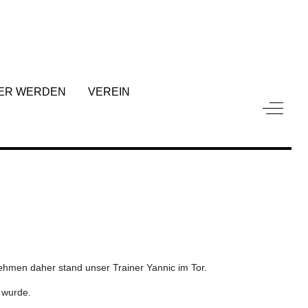
ER WERDEN
VEREIN
Off-Can
lnehmen daher stand unser Trainer Yannic im Tor.
 wurde.