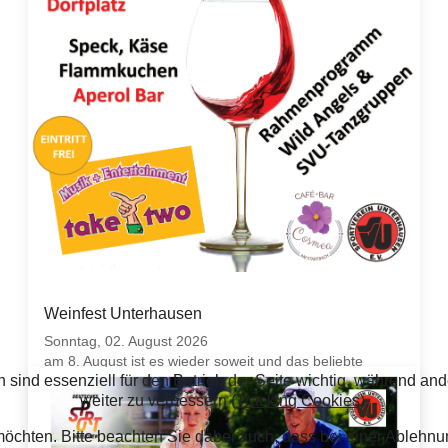
Weinfest Unterhausen
Sonntag, 02. August 2026
am 8. August ist es wieder soweit und das beliebte
 sind essenziell für den Betrieb der Seite wichtig, während an
Weinfest in Unterhausen findet am Maibaum in
weiter zu verbessern (
Tracking Cookies
).
Unterhausen statt.
möchten. Bitte beachten Sie dabei auch, dass bei einer Ableh