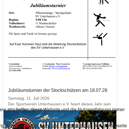
Jubiläumsturnier der Stockschützen am 18.07.26
Samstag, 11. Juli 2026
Der Sportverein Unterhausen e.V. feiert dieses Jahr sein
dere uns helfen, diese Website und die Nutzererfahrung immer
60 jähriges Bestehen.
Die Abteilung Stockschützen nimmt dies zum Anlass und
nung womöglich
nicht mehr alle Funktionalitäten
dieser Webseite