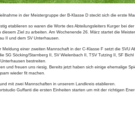
 Teilnahme in der Meistergruppe der B-Klasse D steckt sich die erste M
ristig etablieren so waren die Worte des Abteilungsleiters Kurger bei d
t an diesem Ziel zu arbeiten. Am Wochenende 26. März startet die Meis
au II und dem SV Unterhausen.
r Meldung einer zweiten Mannschaft in der C-Klasse F setzt die SVU A
SG Söcking/Starnberg II, SV Wielenbach II, TSV Tutzing II, SF Bichl II
 Unterhausen bestreiten.
en und freuen uns riesig. Bereits jetzt haben sich einige ehemalige Sp
sam wieder fit machen.
n und mit zwei Mannschaften in unserem Landkreis etablieren.
tstudio Guffanti die ersten Einheiten starten um mit der richtigen E