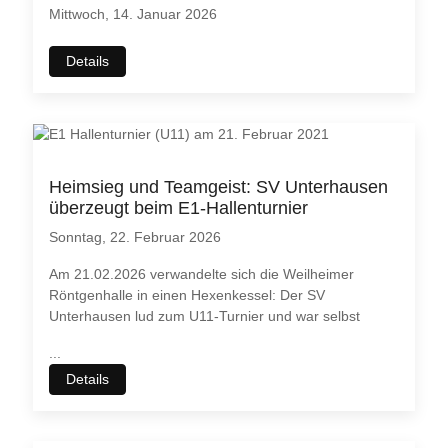
Mittwoch, 14. Januar 2026
Details
Heimsieg und Teamgeist: SV Unterhausen
überzeugt beim E1-Hallenturnier
Sonntag, 22. Februar 2026
Am 21.02.2026 verwandelte sich die Weilheimer
Röntgenhalle in einen Hexenkessel: Der SV
Unterhausen lud zum U11-Turnier und war selbst
Wir benutzen Cookies
Wir nutzen
Cookies
auf unseren Webseiten. Einige von ihnen
...
sind essenziell für den Betrieb der Seite wichtig, während
Details
andere uns helfen, diese Website und die Nutzererfahrung
immer weiter zu verbessern (
Tracking Cookies
).
Sie können selbst entscheiden, ob Sie die Cookies zulassen