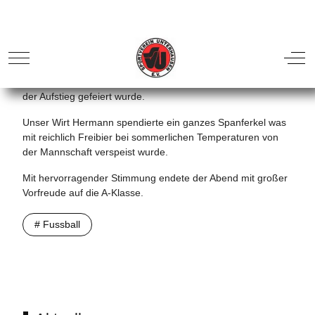
Bedanken wollen wir uns auch beim SV Polling der uns sehr
Gastfreundlich empfangen hat. Danach ging es mit einem
Bus von Oppenrieder nach Weilheim mit einem kleinen
Abstecher auf den Marienplatz. Im Anschluss noch mit
Zwischenstopps in Unterhausen bevor im Sportheimstüberl
der Aufstieg gefeiert wurde.
Unser Wirt Hermann spendierte ein ganzes Spanferkel was
mit reichlich Freibier bei sommerlichen Temperaturen von
der Mannschaft verspeist wurde.
Mit hervorragender Stimmung endete der Abend mit großer
Vorfreude auf die A-Klasse.
# Fussball