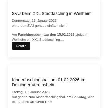
möchten. Bitte beachten Sie dabei auch, dass bei einer
Ablehnung womöglich
nicht mehr alle Funktionalitäten
dieser
Webseite zur Verfügung stehen.
SVU beim XXL Stadtfasching in Weilheim
Donnerstag, 22. Januar 2026
Akzeptieren
Ablehnen
ohne den SVU geht es einfach nicht!
Weitere Informationen
|
Impressum
Am
Faschingssonntag den 15.02.2026
steigt in
Weilheim ein XXL Stadtfasching.
...
Details
Kinderfaschingsball am 01.02.2026 im
Deininger Vereinsheim
Freitag, 16. Januar 2026
Auf geht´s zum Kinderfaschingsball am
Sonntag, den
01.02.2026 ab 14:00 Uhr
!