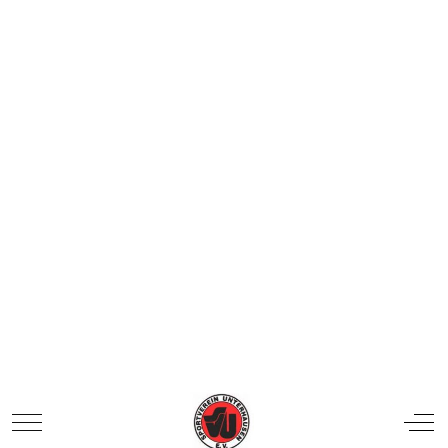
Sonntag, 22. Februar 2026
Am 21.02.2026 verwandelte sich die Weilheimer
Röntgenhalle in einen Hexenkessel: Der SV
Unterhausen lud zum U11-Turnier und war selbst
...
Details
SVU beim XXL Stadtfasching in Weilheim
Donnerstag, 22. Januar 2026
ohne den SVU geht es einfach nicht!
Am
Faschingssonntag den 15.02.2026
steigt in
Weilheim ein XXL Stadtfasching.
...
Details