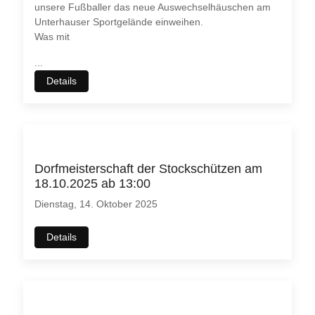
unsere Fußballer das neue Auswechselhäuschen am
möchten. Bitte beachten Sie dabei auch, dass bei einer
Unterhauser Sportgelände einweihen.
Ablehnung womöglich
nicht mehr alle Funktionalitäten
dieser
Was mit
Webseite zur Verfügung stehen.
...
Akzeptieren
Ablehnen
Details
Weitere Informationen
|
Impressum
Dorfmeisterschaft der Stockschützen am
18.10.2025 ab 13:00
Dienstag, 14. Oktober 2025
Details