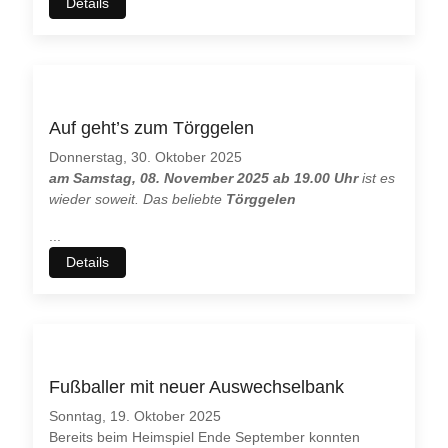
Details
Auf geht’s zum Törggelen
Donnerstag, 30. Oktober 2025
am Samstag, 08. November 2025 ab 19.00 Uhr
ist es
wieder soweit. Das beliebte
Törggelen
...
Details
Wir benutzen Cookies
Wir nutzen
Cookies
auf unseren Webseiten. Einige von ihnen
sind essenziell für den Betrieb der Seite wichtig, während
andere uns helfen, diese Website und die Nutzererfahrung
Fußballer mit neuer Auswechselbank
immer weiter zu verbessern (
Tracking Cookies
).
Sonntag, 19. Oktober 2025
Bereits beim Heimspiel Ende September konnten
Sie können selbst entscheiden, ob Sie die Cookies zulassen