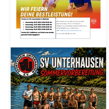
Hol dir das Deutsche Sportabzeichen beim SVU!
Sonntag, 21. Juni 2026
Im Juli geht´s wieder los - wir starten in die
Sportabzeichen-Saison.
Neben den vier Terminen im Sportstadion Weilheim
(siehe Flyer) gibt es
...
Details