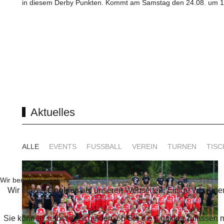
in diesem Derby Punkten. Kommt am Samstag den 24.08. um 17
Aktuelles
ALLE
EVENTS
FUSSBALL
VEREIN
TURNEN
TISC
Wir benutzen Cookies
Wir nutzen
Cookies
auf unseren Webseiten. Einige von ihnen
Sie können selbst entscheiden, ob Sie die Cookies zulassen 