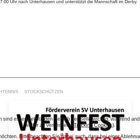
:00 Uhr nach Unterhausen und unterstützt die Mannschaft im Derby.
HTENNIS
STOCKSCHÜTZEN
 sind essenziell für den Betrieb der Seite wichtig, während an
weiter zu verbessern (
Tracking Cookies
).
möchten. Bitte beachten Sie dabei auch, dass bei einer Ableh