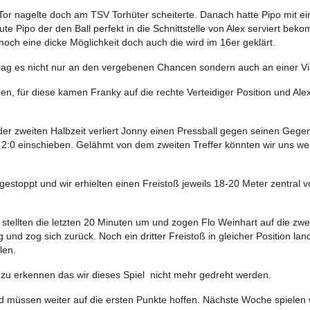
 Tor nagelte doch am TSV Torhüter scheiterte. Danach hatte Pipo mit ei
te Pipo der den Ball perfekt in die Schnittstelle von Alex serviert be
och eine dicke Möglichkeit doch auch die wird im 16er geklärt.
 lag es nicht nur an den vergebenen Chancen sondern auch an einer V
, für diese kamen Franky auf die rechte Verteidiger Position und Alex B
er zweiten Halbzeit verliert Jonny einen Pressball gegen seinen Gegen
:0 einschieben. Gelähmt von dem zweiten Treffer könnten wir uns weit
gestoppt und wir erhielten einen Freistoß jeweils 18-20 Meter zentral
stellten die letzten 20 Minuten um und zogen Flo Weinhart auf die zwei
 und zog sich zurück. Noch ein dritter Freistoß in gleicher Position l
len.
 zu erkennen das wir dieses Spiel nicht mehr gedreht werden.
und müssen weiter auf die ersten Punkte hoffen. Nächste Woche spiel