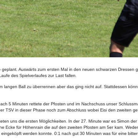
 wie geplant. Auswärts zum ersten Mal in den neuen schwarzen Dressen 
ufe des Spielverlaufes zur Last fallen.
angen Ball zu überrennen aber das ging nicht auf. Stattdessen könnt
nach 5 Minuten rettete der Pfosten und im Nachschuss unser Schlussma
der TSV in dieser Phase noch zum Abschluss wobei Eisi den zweiten ge
teten uns die ersten Möglichkeiten. In der 27. Minute war es Simon der
e Ecke für Höhenrain die auf den zweiten Pfosten am 5er kam. Weder B
ngeköpft werden konnte. 0:1 nach gut 30 Minuten was für eine bittere