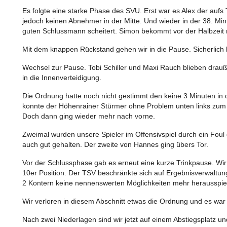
Es folgte eine starke Phase des SVU. Erst war es Alex der aufs
jedoch keinen Abnehmer in der Mitte. Und wieder in der 38. Minu
guten Schlussmann scheitert. Simon bekommt vor der Halbzeit n
Mit dem knappen Rückstand gehen wir in die Pause. Sicherlich
Wechsel zur Pause. Tobi Schiller und Maxi Rauch blieben draußen
in die Innenverteidigung.
Die Ordnung hatte noch nicht gestimmt den keine 3 Minuten in d
konnte der Höhenrainer Stürmer ohne Problem unten links zum 2
Doch dann ging wieder mehr nach vorne.
Zweimal wurden unsere Spieler im Offensivspiel durch ein Foul 
auch gut gehalten. Der zweite von Hannes ging übers Tor.
Vor der Schlussphase gab es erneut eine kurze Trinkpause. Wir 
10er Position. Der TSV beschränkte sich auf Ergebnisverwaltung
2 Kontern keine nennenswerten Möglichkeiten mehr herausspie
Wir verloren in diesem Abschnitt etwas die Ordnung und es war
Nach zwei Niederlagen sind wir jetzt auf einem Abstiegsplatz 