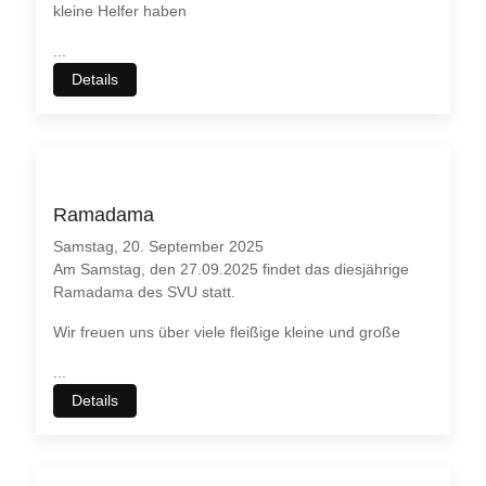
möchten. Bitte beachten Sie dabei auch, dass bei einer
kleine Helfer haben
Ablehnung womöglich
nicht mehr alle Funktionalitäten
dieser
...
Webseite zur Verfügung stehen.
Details
Akzeptieren
Ablehnen
Weitere Informationen
|
Impressum
Ramadama
Samstag, 20. September 2025
Am Samstag, den 27.09.2025 findet das diesjährige
Ramadama des SVU statt.
Wir freuen uns über viele fleißige kleine und große
...
Details