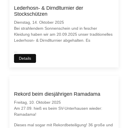
Lederhosn- & Dirndlturnier der
Stockschützen
Dienstag, 14. Oktober 2025
Bei strahlendem Sonnenschein und in fescher
Kleidung haben wir am 20.09.2025 unser traditionelles
Lederhosn- & Dirndlturnier abgehalten. Es
...
Details
Wir benutzen Cookies
Rekord beim diesjährigen Ramadama
Wir nutzen
Cookies
auf unseren Webseiten. Einige von ihnen
sind essenziell für den Betrieb der Seite wichtig, während
Freitag, 10. Oktober 2025
andere uns helfen, diese Website und die Nutzererfahrung
Am 27.09. hieß es beim SV-Unterhausen wieder:
immer weiter zu verbessern (
Tracking Cookies
).
Ramadama!
Sie können selbst entscheiden, ob Sie die Cookies zulassen
Dieses mal sogar mit Rekordbeteiligung! 36 große und