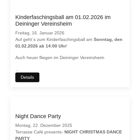
möchten. Bitte beachten Sie dabei auch, dass bei einer
Ablehnung womöglich
nicht mehr alle Funktionalitäten
dieser
Webseite zur Verfügung stehen.
Kinderfaschingsball am 01.02.2026 im
Deininger Vereinsheim
Akzeptieren
Ablehnen
Freitag, 16. Januar 2026
Auf geht´s zum Kinderfaschingsball am
Sonntag, den
Weitere Informationen
|
Impressum
01.02.2026 ab 14:00 Uhr
!
Auch heuer fliegen im Deininger Vereinsheim
...
Details
Night Dance Party
Montag, 22. Dezember 2025
Terrasse Café presents-
NIGHT CHRISTMAS DANCE
PARTY