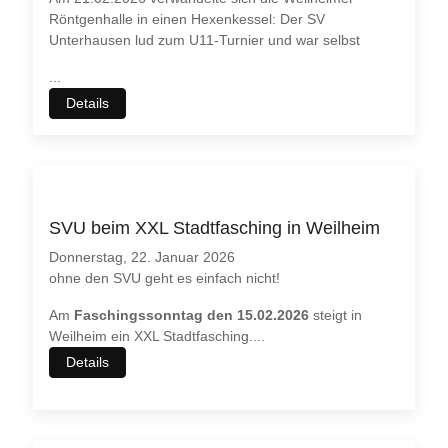
Röntgenhalle in einen Hexenkessel: Der SV
Unterhausen lud zum U11-Turnier und war selbst
...
Details
SVU beim XXL Stadtfasching in Weilheim
Donnerstag, 22. Januar 2026
ohne den SVU geht es einfach nicht!
Am
Faschingssonntag den 15.02.2026
steigt in
Wir benutzen Cookies
Weilheim ein XXL Stadtfasching.
...
Wir nutzen
Cookies
auf unseren Webseiten. Einige von ihnen
sind essenziell für den Betrieb der Seite wichtig, während
Details
andere uns helfen, diese Website und die Nutzererfahrung
immer weiter zu verbessern (
Tracking Cookies
).
Sie können selbst entscheiden, ob Sie die Cookies zulassen